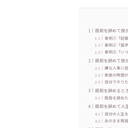
医局を辞めて良
事例①『妊
事例②『留
事例③『い
医局を辞めて良
嫌な人事に
家族の時間
自分でやり
医局を辞めると
医局を辞め
医局を辞めて人
自分の人生
あのまま医