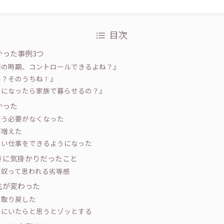
目次
かった事例3つ
娠の時期、コントロールできるよね？』
学？そのうちね！』
つになったら家族で暮らせるの？』
かった
従う必要がなくなった
が増えた
たい仕事をできるようになった
きに気掛かりだったこと
た奴って思われる劣等感
生が変わった
を取り戻した
局にいたらと思うとゾッとする