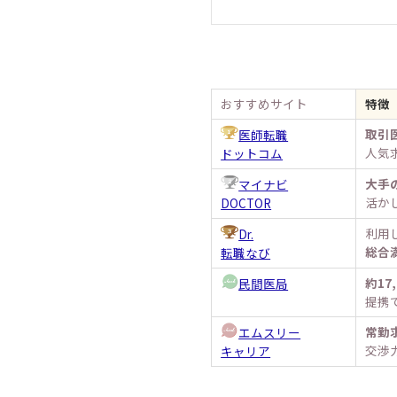
おすすめサイト
特徴
取引
医師転職
人気
ドットコム
大手
マイナビ
活か
DOCTOR
利用
Dr.
総合
転職なび
約17
民間医局
提携
常勤
エムスリー
交渉
キャリア