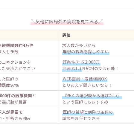
＼気軽に医局外の病院を見てみる／
評価
医療機関数約4万件
求人数が多いから
求人も多数
理想の職場を探しやすい
のコネクション
を
好条件(年収2,000万
した交渉力がすごい
当直なし)
お給料の交渉可能！
した医師の
WEB面談・電話相談OK
満足度97%
とりあえず聞きたいなら！
,000件の医療機関
と
『多くの選択肢から選びたい』
で選択肢が豊富
という医師にもおすすめ
求人が豊富で
医師の希望と病院の条件の
力・折衝力も強み
調節をお任せできる